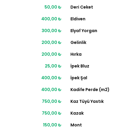
50,00 ₺
Deri Ceket
400,00 ₺
Eldiven
300,00 ₺
Elyaf Yorgan
200,00 ₺
Gelinlik
200,00 ₺
Hırka
25,00 ₺
İpek Bluz
400,00 ₺
İpek Şal
400,00 ₺
Kadife Perde (m2)
750,00 ₺
Kaz Tüyü Yastık
750,00 ₺
Kazak
150,00 ₺
Mont