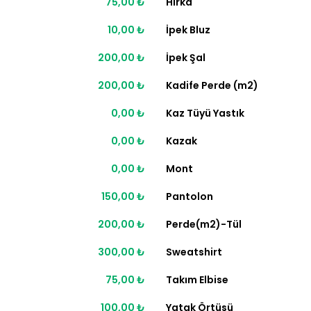
75,00 ₺
Hırka
10,00 ₺
İpek Bluz
200,00 ₺
İpek Şal
200,00 ₺
Kadife Perde (m2)
0,00 ₺
Kaz Tüyü Yastık
0,00 ₺
Kazak
0,00 ₺
Mont
150,00 ₺
Pantolon
200,00 ₺
Perde(m2)-Tül
300,00 ₺
Sweatshirt
75,00 ₺
Takım Elbise
100,00 ₺
Yatak Örtüsü