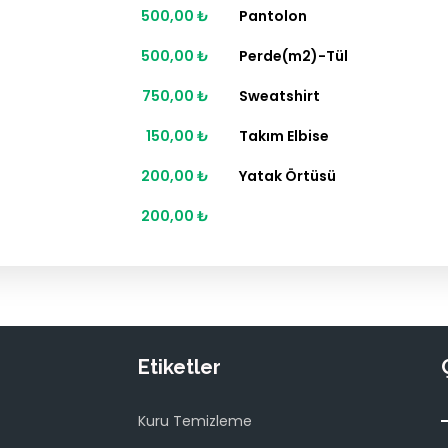
500,00 ₺
Pantolon
500,00 ₺
Perde(m2)-Tül
750,00 ₺
Sweatshirt
150,00 ₺
Takım Elbise
200,00 ₺
Yatak Örtüsü
200,00 ₺
Etiketler
Kuru Temizleme